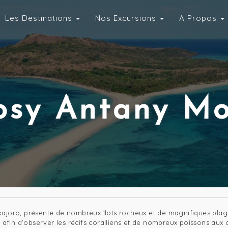
Les Destinations
Nos Excursions
A Propos
osy Antany Mo
kajoro, présente de nombreux îlots rocheux et de magnifiques plag
, afin d’observer les récifs coralliens et de nombreux poissons au