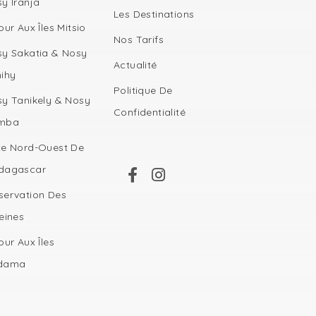
y Iranja
Les Destinations
our Aux Îles Mitsio
Nos Tarifs
y Sakatia & Nosy
Actualité
ihy
Politique De
y Tanikely & Nosy
Confidentialité
mba
e Nord-Ouest De
dagascar
ervation Des
eines
our Aux Îles
dama