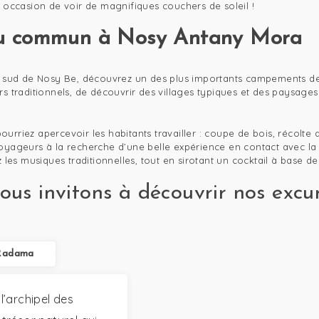
e occasion de voir de magnifiques couchers de soleil !
u commun à Nosy Antany Mora
u sud de Nosy Be, découvrez un des plus importants campements de pê
rs traditionnels, de découvrir des villages typiques et des paysage
rriez apercevoir les habitants travailler : coupe de bois, récolte 
yageurs à la recherche d’une belle expérience en contact avec la n
 les musiques traditionnelles, tout en sirotant un cocktail à base de 
us invitons à découvrir nos excurs
 Radama
’archipel des