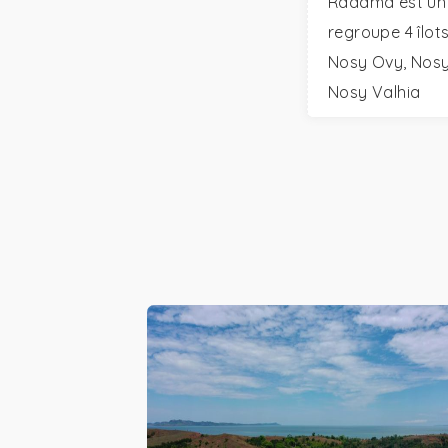
Radama est un 
regroupe 4 îlot
Nosy Ovy, Nosy
Nosy Valhia