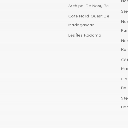
Nos
Archipel De Nosy Be
Séj
Côte Nord-Ouest De
Nos
Madagascar
Fan
Les Îles Radama
Nos
Ko
Côt
Ma
Obs
Bal
Séj
Ra