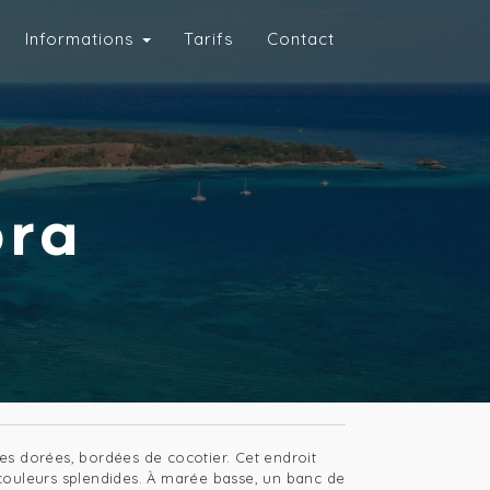
Informations
Tarifs
Contact
ra
es dorées, bordées de cocotier. Cet endroit
x couleurs splendides. À marée basse, un banc de