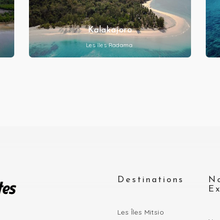
Kalakajoro
Les îles Radama
Destinations
N
Ex
Les Îles Mitsio