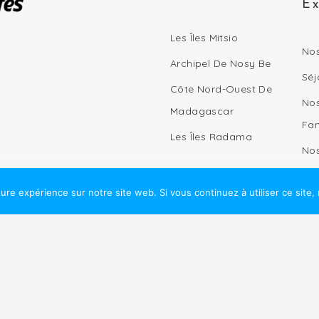
Ex
Les Îles Mitsio
Nos
Archipel De Nosy Be
Séj
Côte Nord-Ouest De
Nos
Madagascar
Fan
Les Îles Radama
Nos
Ko
eure expérience sur notre site web. Si vous continuez à utiliser ce site
Côt
Ma
Obs
Bal
Séj
Ra