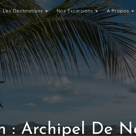
Les Destinations
Nos Excursions
A Propos
n :
Archipel De N