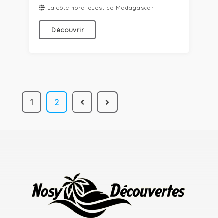
La côte nord-ouest de Madagascar
Découvrir
1
2